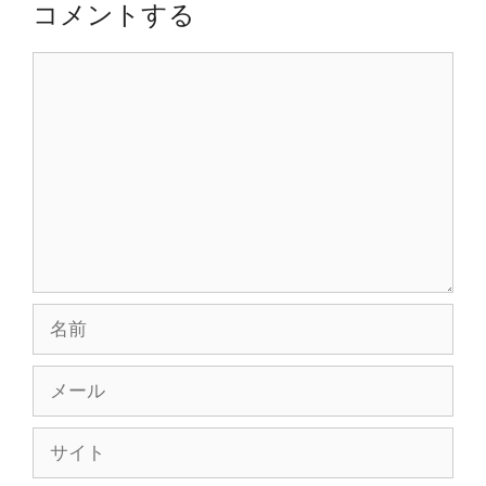
コメントする
シ
ョ
コ
ン
メ
ン
ト
名
前
メ
ー
ル
サ
イ