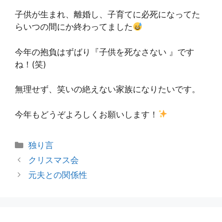
子供が生まれ、離婚し、子育てに必死になってた
らいつの間にか終わってました
今年の抱負はずばり『子供を死なさない 』です
ね！(笑)
無理せず、笑いの絶えない家族になりたいです。
今年もどうぞよろしくお願いします！
カ
独り言
テ
投
クリスマス会
ゴ
稿
元夫との関係性
リ
ナ
ー
ビ
ゲ
ー