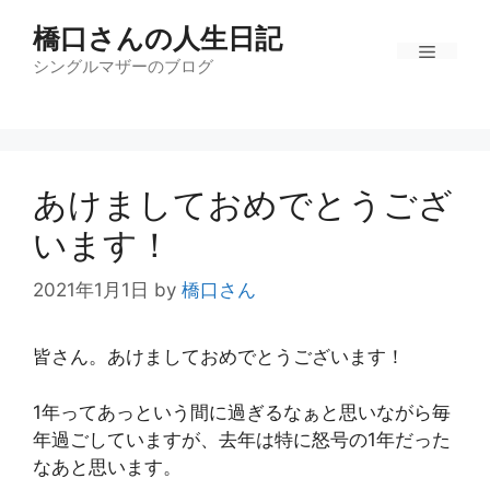
コ
橋口さんの人生日記
ン
テ
シングルマザーのブログ
メ
ン
ツ
ニ
へ
ス
あけましておめでとうござ
キ
ュ
ッ
います！
プ
ー
2021年1月1日
by
橋口さん
皆さん。あけましておめでとうございます！
1年ってあっという間に過ぎるなぁと思いながら毎
年過ごしていますが、去年は特に怒号の1年だった
なあと思います。