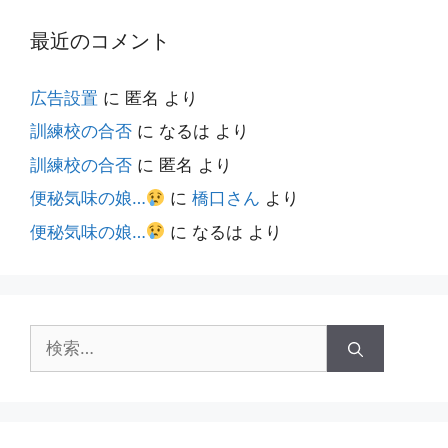
最近のコメント
広告設置
に
匿名
より
訓練校の合否
に
なるは
より
訓練校の合否
に
匿名
より
便秘気味の娘…
に
橋口さん
より
便秘気味の娘…
に
なるは
より
検
索: