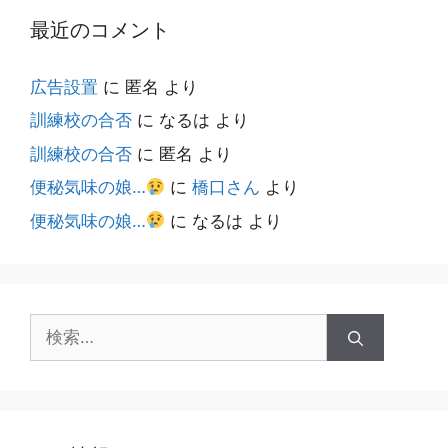
最近のコメント
広告設置
に
匿名
より
訓練校の合否
に
なるは
より
訓練校の合否
に
匿名
より
便秘気味の娘…
に
橋口さん
より
便秘気味の娘…
に
なるは
より
検
索: