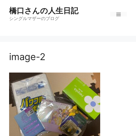
コ
橋口さんの人生日記
ン
テ
シングルマザーのブログ
メ
ン
ツ
ニ
へ
ス
image-2
キ
ュ
ッ
プ
ー