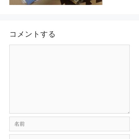
コメントする
コ
メ
ン
ト
名
前
メ