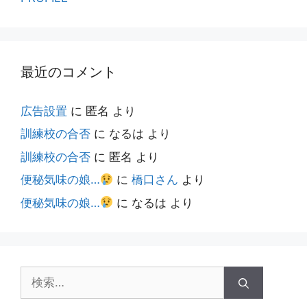
最近のコメント
広告設置
に
匿名
より
訓練校の合否
に
なるは
より
訓練校の合否
に
匿名
より
便秘気味の娘…
に
橋口さん
より
便秘気味の娘…
に
なるは
より
検
索: