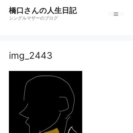
コ
橋口さんの人生日記
ン
テ
シングルマザーのブログ
メ
ン
ツ
ニ
へ
ス
img_2443
キ
ュ
ッ
プ
ー