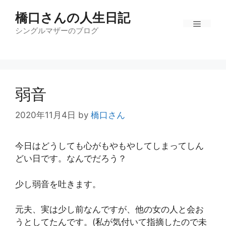
コ
橋口さんの人生日記
ン
テ
シングルマザーのブログ
メ
ン
ツ
ニ
へ
ス
弱音
キ
ュ
ッ
2020年11月4日
by
橋口さん
プ
ー
今日はどうしても心がもやもやしてしまってしん
どい日です。なんでだろう？
少し弱音を吐きます。
元夫、実は少し前なんですが、他の女の人と会お
うとしてたんです。(私が気付いて指摘したので未