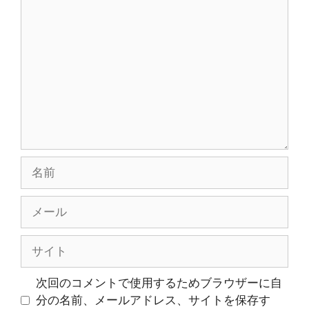
コ
ン
メ
ン
ト
名
前
メ
ー
ル
サ
イ
ト
次回のコメントで使用するためブラウザーに自
分の名前、メールアドレス、サイトを保存す