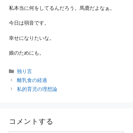
私本当に何をしてるんだろう。馬鹿だよなぁ。
今日は弱音です。
幸せになりたいな。
娘のためにも。
カ
独り言
テ
投
離乳食の経過
ゴ
稿
私的育児の理想論
リ
ナ
ー
ビ
ゲ
ー
コメントする
シ
ョ