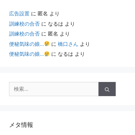
広告設置
に
匿名
より
訓練校の合否
に
なるは
より
訓練校の合否
に
匿名
より
便秘気味の娘…
に
橋口さん
より
便秘気味の娘…
に
なるは
より
検
索:
メタ情報