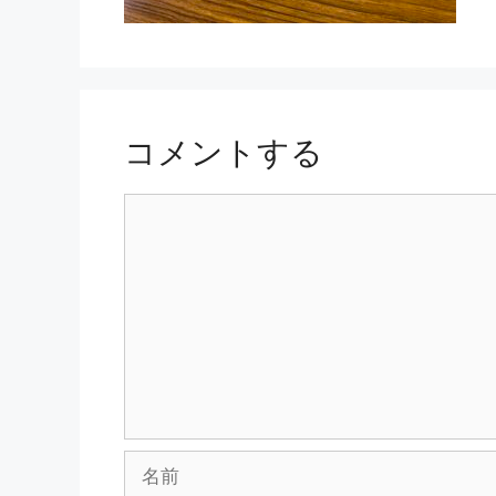
コメントする
コ
メ
ン
ト
名
前