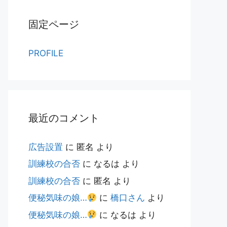
固定ページ
PROFILE
最近のコメント
広告設置
に
匿名
より
訓練校の合否
に
なるは
より
訓練校の合否
に
匿名
より
便秘気味の娘…
に
橋口さん
より
便秘気味の娘…
に
なるは
より