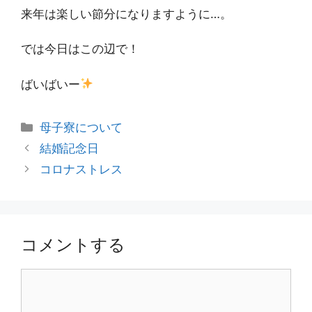
来年は楽しい節分になりますように…。
では今日はこの辺で！
ばいばいー
カ
母子寮について
テ
投
結婚記念日
ゴ
稿
コロナストレス
リ
ナ
ー
ビ
ゲ
ー
コメントする
シ
ョ
コ
ン
メ
ン