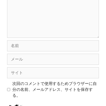
ト
名
前
メ
ー
ル
サ
イ
ト
次回のコメントで使用するためブラウザーに自
分の名前、メールアドレス、サイトを保存す
る。