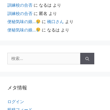
訓練校の合否
に
なるは
より
訓練校の合否
に
匿名
より
便秘気味の娘…
に
橋口さん
より
便秘気味の娘…
に
なるは
より
検
索:
メタ情報
ログイン
投稿フィード