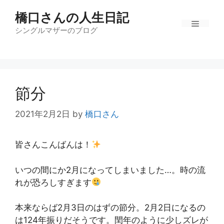
コ
橋口さんの人生日記
ン
テ
シングルマザーのブログ
メ
ン
ツ
ニ
へ
ス
節分
キ
ュ
ッ
2021年2月2日
by
橋口さん
プ
ー
皆さんこんばんは！
いつの間にか2月になってしまいました…。時の流
れが恐ろしすぎます
本来ならば2月3日のはずの節分。2月2日になるの
は124年振りだそうです。閏年のように少しズレが