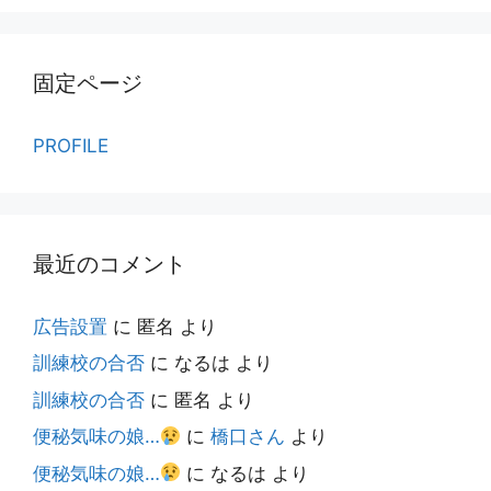
固定ページ
PROFILE
最近のコメント
広告設置
に
匿名
より
訓練校の合否
に
なるは
より
訓練校の合否
に
匿名
より
便秘気味の娘…
に
橋口さん
より
便秘気味の娘…
に
なるは
より