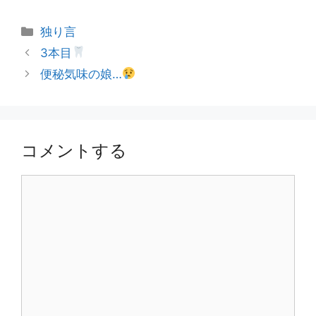
カ
独り言
テ
投
3本目
ゴ
稿
便秘気味の娘…
リ
ナ
ー
ビ
ゲ
ー
コメントする
シ
ョ
コ
ン
メ
ン
ト