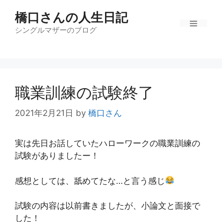
コ
橋口さんの人生日記
ン
テ
シングルマザーのブログ
メ
ン
ツ
ニ
へ
ス
職業訓練の試験終了
キ
ュ
ッ
2021年2月21日
by
橋口さん
プ
ー
実は先日お話していたハローワークの職業訓練の
試験がありましたー！
感想としては、舐めてたな…と言う感じ
試験の内容は以前書きましたが、小論文と面接で
した！