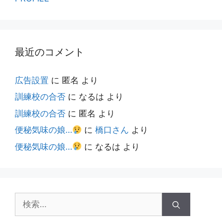
最近のコメント
広告設置
に
匿名
より
訓練校の合否
に
なるは
より
訓練校の合否
に
匿名
より
便秘気味の娘…
に
橋口さん
より
便秘気味の娘…
に
なるは
より
検
索: