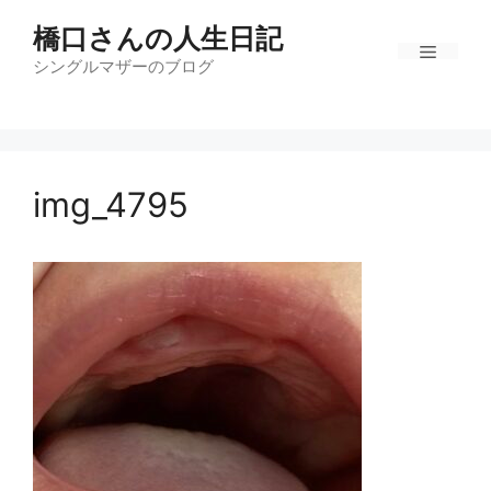
コ
橋口さんの人生日記
ン
テ
シングルマザーのブログ
メ
ン
ツ
ニ
へ
ス
img_4795
キ
ュ
ッ
プ
ー